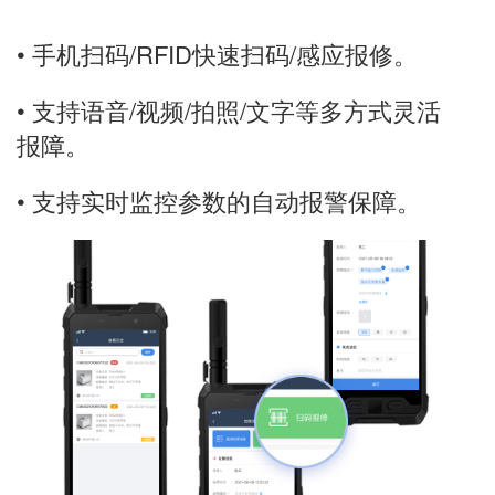
• 手机扫码/RFID快速扫码/感应报修。
• 支持语音/视频/拍照/文字等多方式灵活
报障。
• 支持实时监控参数的自动报警保障。