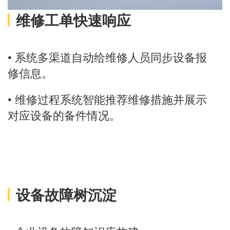
维修工单快速响应
• 系统多渠道自动给维修人员同步设备报
修信息。
• 维修过程系统智能推荐维修措施并展示
对应设备的备件情况。
设备故障树沉淀