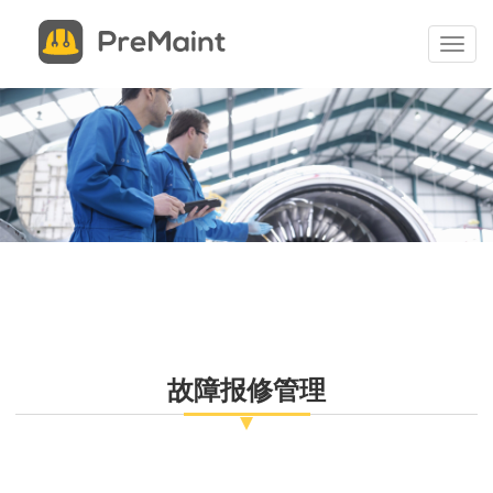
申
关
请
闭
切
试
换
用
菜
单
申请试用 现场体验PreMaint，开始您的设备管理成功之路。我
您提供系统演示、服务概述并回答您的所有问题。 填写表格，我
安排您的现场演示。
*
联系电话
*
电子邮件
故障报修管理
*
联系人