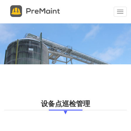
申
关
请
闭
切
试
换
用
菜
单
申请试用 现场体验PreMaint，开始您的设备管理成功之路。我
您提供系统演示、服务概述并回答您的所有问题。 填写表格，我
安排您的现场演示。
*
联系电话
*
电子邮件
设备点巡检管理
*
联系人